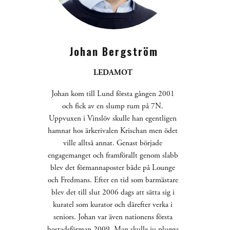
Johan Bergström
LEDAMOT
Johan kom till Lund första gången 2001 
och fick av en slump rum på 7N. 
Uppvuxen i Vinslöv skulle han egentligen 
hamnat hos ärkerivalen Krischan men ödet 
ville alltså annat. Genast började 
engagemanget och framförallt genom slabb 
blev det förmannaposter både på Lounge 
och Fredmans. Efter en tid som barmästare 
blev det till slut 2006 dags att sätta sig i 
kuratel som kurator och därefter verka i 
seniors. Johan var även nationens första 
bostadsförman 2009. Man skulle ju plugga 