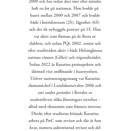
2000 och har sedan dess mer eller mindre 
haft en fot på nationen. Hon bodde på 
huset mellan 2000 och 2007 och bodde 
både i korridorsrum (2S), lägenhet (6S) 
och det då nybyggda pentryt på 1S. Hon 
var aktiv som förman på de flesta av 
slabben, och sedan PQe 2002, senior och 
efter studietiden aktiv i både Helsingkrona 
nations vänner (Gillet) och stipendierådet. 
Sedan 2022 är Katarina proinspektor och 
därmed vice ordförande i husstyrelsen. 
Utöver nationsengagemang var Katarina 
ekonomichef i Lundakarnevalen 2006 och 
satt under perioder i flertalet av 
studentlivets olika föreningars styrelser - 
alltid med ekonomin som främsta intresse. 
Direkt efter studierna började Katarina 
arbeta på PwC som revisor och där är hon 
kvar, numera auktoriserad revisor och del 