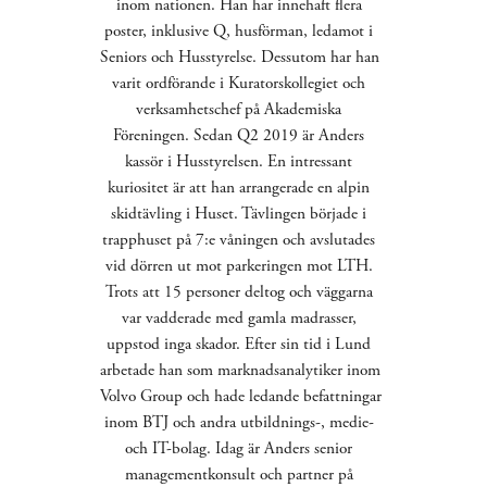
inom nationen. Han har innehaft flera 
poster, inklusive Q, husförman, ledamot i 
Seniors och Husstyrelse. Dessutom har han 
varit ordförande i Kuratorskollegiet och 
verksamhetschef på Akademiska 
Föreningen. Sedan Q2 2019 är Anders 
kassör i Husstyrelsen. En intressant 
kuriositet är att han arrangerade en alpin 
skidtävling i Huset. Tävlingen började i 
trapphuset på 7:e våningen och avslutades 
vid dörren ut mot parkeringen mot LTH. 
Trots att 15 personer deltog och väggarna 
var vadderade med gamla madrasser, 
uppstod inga skador. Efter sin tid i Lund 
arbetade han som marknadsanalytiker inom 
Volvo Group och hade ledande befattningar 
inom BTJ och andra utbildnings-, medie- 
och IT-bolag. Idag är Anders senior 
managementkonsult och partner på 