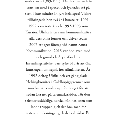
under åren 1989-1993. Där hon redan från 
start var med i spexet och lyckades stå på 
scen i inte mindre än fyra hela spex! Vidare 
tillbringade hon två år i kuratelet, 1991-
1992 som notarie och 1992-1993 som 
Kurator. Ulrika är en sann kommunikatör i 
alla dess olika former och driver sedan 
2007 ett eget företag vid namn Kruta 
Kommunikation. 2015 var hon även med 
och grundade Sepsisfondens 
Insamlingsstifelse, vars syfte bl a är att öka 
kunskapen om sepsis hos allmänheten. År 
1992 deltog Ulrika och ett gäng glada 
Helsingkroniter i Galdhøpiggerennet som 
innebär att vandra uppför berget för att 
sedan åka ner på telemarksskidor. För den 
telemarksskickliga norska från nationen som 
ledde truppen gick det bra, men för 
resterande skåningar gick det väl sådär. Ett 