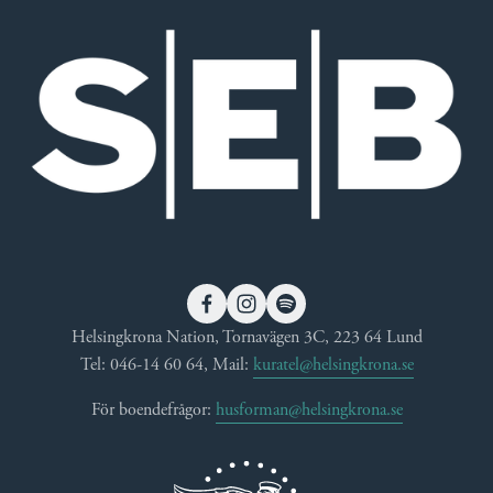
r
s
e
t
g
a
å
e
n
d
e
Helsingkrona Nation, Tornavägen 3C, 223 64 Lund
Tel: 046-14 60 64, Mail: 
kuratel@helsingkrona.se
För boendefrågor: 
husforman@helsingkrona.se